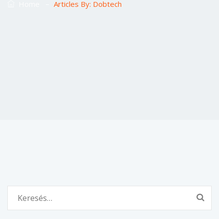
–
Home
Articles By: Dobtech
Keresés: