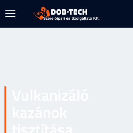
Vulkanizáló
kazánok
tisztítása