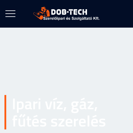
Ipari víz, gáz,
fűtés szerelés